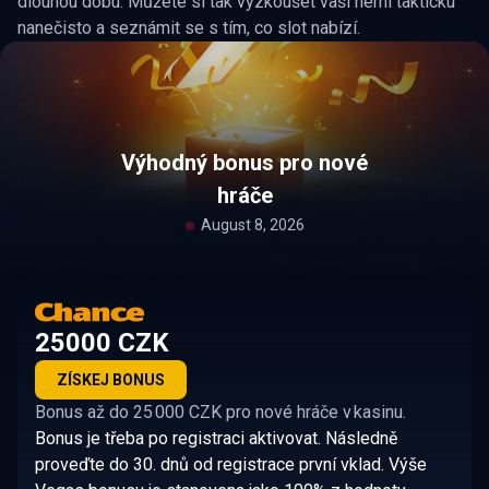
dlouhou dobu. Můžete si tak vyzkoušet vaši herní takticku
nanečisto a seznámit se s tím, co slot nabízí.
Výhodný bonus pro nové
hráče
August 8, 2026
25000 CZK
ZÍSKEJ BONUS
Bonus až do 25 000 CZK pro nové hráče v kasinu.
Bonus je třeba po registraci aktivovat. Následně
proveďte do 30. dnů od registrace první vklad. Výše