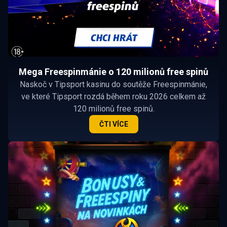
Mega Freespinmánie o 120 milionů free spinů
Naskoč v Tipsport kasinu do soutěže Freespinmánie,
ve které Tipsport rozdá během roku 2026 celkem až
120 milionů free spinů.
ČTI VÍCE