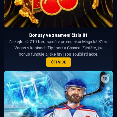
Bonusy ve znamení čísla 81
Získejte až 210 free spinů v promo akci Magická 81 ve
Vegas v kasinech Tipsport a Chance. Zjistěte, jak
bonus funguje a jaké hry jsou součástí akce.
ČTI VÍCE