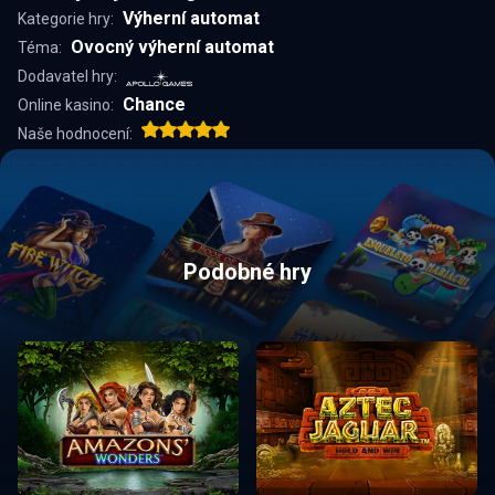
Výherní automat
Kategorie hry:
Ovocný výherní automat
Téma:
Dodavatel hry:
Chance
Online kasino:
Naše hodnocení:
Podobné hry