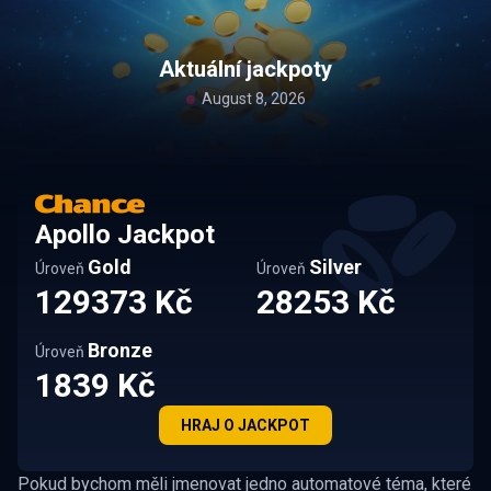
Aktuální jackpoty
August 8, 2026
Apollo Jackpot
Gold
Silver
Úroveň
Úroveň
129373 Kč
28253 Kč
Bronze
Úroveň
1839 Kč
HRAJ O JACKPOT
Pokud bychom měli jmenovat jedno automatové téma, které