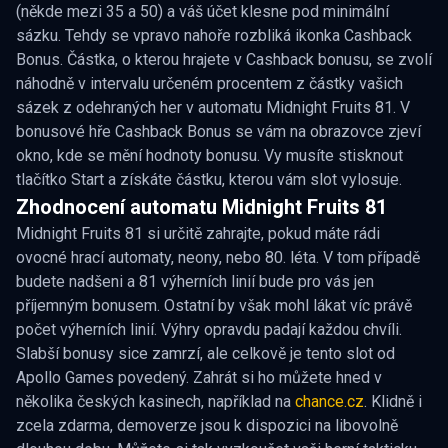
(někde mezi 35 a 50) a váš účet klesne pod minimální
sázku. Tehdy se vpravo nahoře rozbliká ikonka Cashback
Bonus. Částka, o kterou hrajete v Cashback bonusu, se zvolí
náhodně v intervalu určeném procentem z částky vašich
sázek z odehraných her v automatu Midnight Fruits 81. V
bonusové hře Cashback Bonus se vám na obrazovce zjeví
okno, kde se mění hodnoty bonusu. Vy musíte stisknout
tlačítko Start a získáte částku, kterou vám slot vylosuje.
Zhodnocení automatu Midnight Fruits 81
Midnight Fruits 81 si určitě zahrajte, pokud máte rádi
ovocné hrací automaty, neony, nebo 80. léta. V tom případě
budete nadšeni a 81 výherních linií bude pro vás jen
příjemným bonusem. Ostatní by však mohl lákat víc právě
počet výherních linií. Výhry opravdu padají každou chvíli.
Slabší bonusy sice zamrzí, ale celkově je tento slot od
Apollo Games povedený. Zahrát si ho můžete hned v
několika českých kasinech, například na
chance.cz
. Klidně i
zcela zdarma, demoverze jsou k dispozici na libovolně