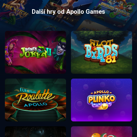
Další hry od Apollo Games