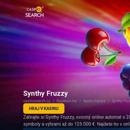
Synthy Fruzzy
casinosearch.cz
Recenze her
Apollo Games
Synthy Fru
HRAJ V KASINU
Zahrajte si Synthy Fruzzy, ovocný online automat s 2
symboly a výhrami až do 125 000 €. Najdete ho v onl