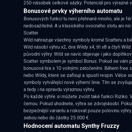
250-násobek celkové sázky. Potenciál pro výrazné v
Bonusové prvky výherního automatu
Bonusových funkcí tu není přehnaně mnoho, ale je fér
nedosažitelně. A u klasického ovocného slotu ani ni
Scatter.
Wild nahrazuje všechny symboly kromě Scatteru a b
Wild násobí výhru x2, dva Wildy x4, tři x8 a čtyři W
původní výhry. Wild se navíc objevuje i jako doplňk
Scatter symbolem je symbol Bonus. Pokud se vám poda
bonusová hra s 10 volnými zatočeními. Během free s
nebo Wildy, které se zafixují a spustí respin. Válce s
symboly vytvářející nové výherní linie. Tím se zvyš
a tedy i na opravdu výraznou výhru.
Po každé výhře si můžete zvolit také funkci Riziko. V
černou. Pokud uhodnete, výhra se zdvojnásobí. Pokud n
bezpečnější variantu a riskovat pouze polovinu výhry
sebou nebo do částky 25 000 €.
Hodnocení automatu Synthy Fruzzy