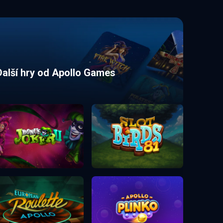
Další hry od Apollo Games