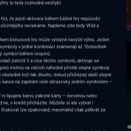
ýhry tu tedy rozhodně nechybí.
 říct, že jejich aktivace během běžné hry nepůsobí
c složitějšího nečekáme. Najdeme zde tedy Wild a
ěhem bonusové hry může výrazně navýšit výhru. Jeden
ild symboly v jedné kombinaci znamenají až 16násobek
ový symbol během respinů.
ří zatočit 3 a více těchto symbolů, aktivuje se
pinů mohou na válcích náhodně přistát stejné symboly
e následně točí tak dlouho, dokud přicházejí další stejné
uje šance na zaplnění celé obrazovky jedním symbolem –
 ní tipujete barvu zakryté karty – červenou nebo
e, o kredit přicházíte. Můžete si ale vybrat i
. Riskovat lze opakovaně, maximálně však pětkrát za