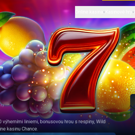
Online kasina
Kasinové hry
zzy
0 výherními liniemi, bonusovou hrou s respiny, Wild
ine kasinu Chance.