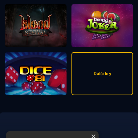
Další hry
×