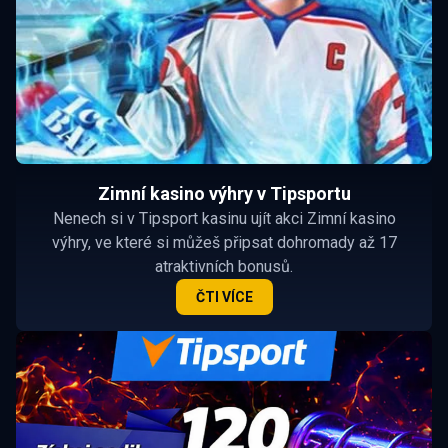
Zimní kasino výhry v Tipsportu
Nenech si v Tipsport kasinu ujít akci Zimní kasino
výhry, ve které si můžeš připsat dohromady až 17
atraktivních bonusů.
ČTI VÍCE