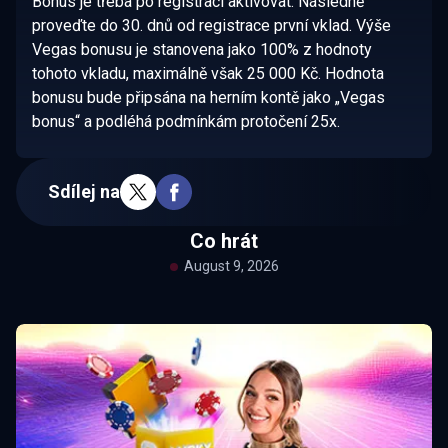
Bonus je třeba po registraci aktivovat. Následně
proveďte do 30. dnů od registrace první vklad. Výše
Vegas bonusu je stanovena jako 100% z hodnoty
tohoto vkladu, maximálně však 25 000 Kč. Hodnota
bonusu bude připsána na herním kontě jako „Vegas
bonus“ a podléhá podmínkám protočení 25x.
Sdílej na
Co hrát
August 9, 2026