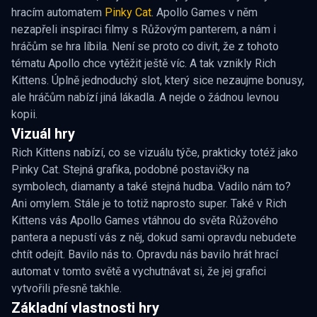
hracím automatem
Pinky Cat
. Apollo Games v něm
nezapřeli inspiraci filmy s Růžovým panterem, a nám i
hráčům se hra líbila. Není se proto co divit, že z tohoto
tématu Apollo chce vytěžit ještě víc. A tak vznikly Rich
Kittens. Úplně jednoduchý slot, který sice nezaujme bonusy,
ale hráčům nabízí jiná lákadla. A nejde o žádnou levnou
kopii.
Vizuál hry
Rich Kittens nabízí, co se vizuálu týče, prakticky totéž jako
Pinky Cat. Stejná grafika, podobné postavičky na
symbolech, diamanty a také stejná hudba. Vadilo nám to?
Ani omylem. Stále je to totiž naprosto super. Také v Rich
Kittens vás Apollo Games vtáhnou do světa Růžového
pantera a nepustí vás z něj, dokud sami opravdu nebudete
chtít odejít. Bavilo nás to. Opravdu nás bavilo hrát hrací
automat v tomto světě a vychutnávat si, že jej grafici
vytvořili přesně takhle.
Základní vlastnosti hry