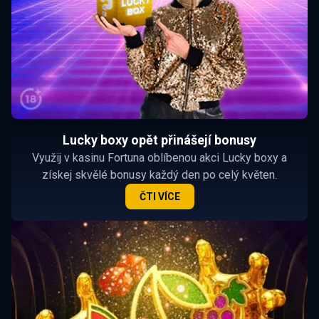
Lucky boxy opět přinášejí bonusy
Využij v kasinu Fortuna oblíbenou akci Lucky boxy a
získej skvělé bonusy každý den po celý květen.
ČTI VÍCE