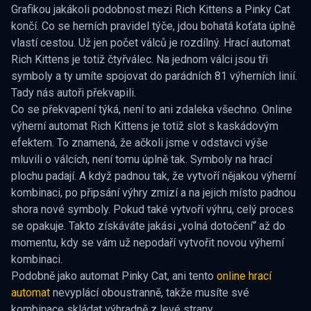
Grafikou jakákoli podobnost mezi Rich Kittens a Pinky Cat
končí. Co se herních pravidel týče, jdou bohatá koťata úplně
vlastí cestou. Už jen počet válců je rozdílný. Hrací automat
Rich Kittens je totiž čtyřválec. Na jednom válci jsou tři
symboly a ty umíte spojovat do parádních 81 výherních linií.
Tady nás autoři překvapili.
Co se překvapení týká, není to ani zdaleka všechno. Online
výherní automat Rich Kittens je totiž slot s kaskádovým
efektem. To znamená, že ačkoli jsme v odstavci výše
mluvili o válcích, není tomu úplně tak. Symboly na hrací
plochu padají. A když padnou tak, že vytvoří nějakou výherní
kombinaci, po připsání výhry zmizí a na jejich místo padnou
shora nové symboly. Pokud také vytvoří výhru, celý proces
se opakuje. Takto získáváte jakási „volná dotočení“ až do
momentu, kdy se vám už nepodaří vytvořit novou výherní
kombinaci.
Podobně jako automat Pinky Cat, ani tento
online hrací
automat
nevyplácí oboustranně, takže musíte své
kombinace skládat výhradně z levé strany.