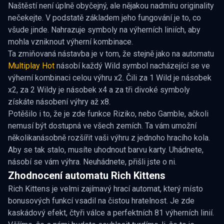
Naštěstí není úplně obyčejný, ale nějakou nadmíru originality
nečekejte. V podstatě základem jeho fungování je to, co
všude jinde. Nahrazuje symboly na výherních liniích, aby
mohla vzniknout výherní kombinace.
Ta zmiňovaná nástavba je v tom, že stejně jako na automatu
Multiplay Hot
násobí každý Wild symbol nacházející se ve
výherní kombinaci celou výhru x2. Čili za 1 Wild je násobek
x2, za 2 Wildy je násobek x4 a za tři divoké symboly
získáte násobení výhry až x8.
Potěšilo i to, že je zde funkce Riziko, nebo Gamble, ačkoli
nemusí být dostupná ve všech zemích. Ta vám umožní
několikanásobně rozšířit vaši výhru z jednoho hracího kola.
Aby se tak stalo, musíte uhodnout barvu karty. Uhádnete,
násobí se vám výhra. Neuhádnete, přišli jste o ni.
Zhodnocení automatu Rich Kittens
Rich Kittens je velmi zajímavý hrací automat, který místo
bonusových funkcí vsadil na čistou hratelnost. Je zde
kaskádový efekt, čtyři válce a perfektních 81 výherních linií.