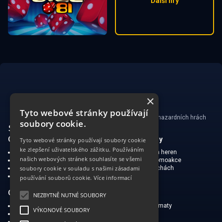
Další hry
×
Tyto webové stránky používají
Ministerstvo financí varuje: Účastí na hazardních hrách
soubory cookie.
může vzniknout závislost!
CasinoSearch
Kasina a herny
Tyto webové stránky používají soubory cookie
ke zlepšení uživatelského zážitku. Používáním
O nás
Mapa kasin a heren
našich webových stránek souhlasíte se všemi
Zodpovědné hraní
Bonusy a promoakce
soubory cookie v souladu s našimi zásadami
Ochrana soukromí
O hraní v Čechách
Omezená zodpovědnost
používání souborů cookie.
Více informací
Online kasina
Kasinové hry
NEZBYTNĚ NUTNÉ SOUBORY
Oblíbené české kasina
Výherní automaty
VÝKONOVÉ SOUBORY
Kasinové bonusy
Ruleta
Free spiny v kasinech
Poker