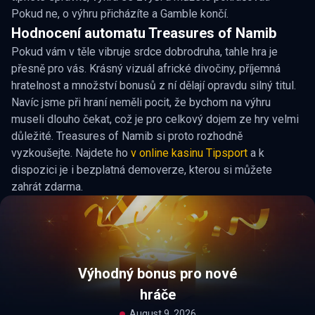
Pokud ne, o výhru přicházíte a Gamble končí.
Hodnocení automatu Treasures of Namib
Pokud vám v těle vibruje srdce dobrodruha, tahle hra je
přesně pro vás. Krásný vizuál africké divočiny, příjemná
hratelnost a množství bonusů z ní dělají opravdu silný titul.
Navíc jsme při hraní neměli pocit, že bychom na výhru
museli dlouho čekat, což je pro celkový dojem ze hry velmi
důležité. Treasures of Namib si proto rozhodně
vyzkoušejte. Najdete ho
v online kasinu Tipsport
a k
dispozici je i bezplatná demoverze, kterou si můžete
zahrát zdarma.
Výhodný bonus pro nové
hráče
August 9, 2026