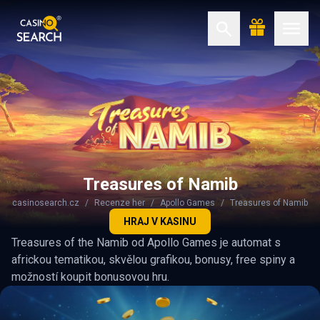
Treasures of Namib
casinosearch.cz
Recenze her
Apollo Games
Treasures of Namib
HRAJ V KASINU
Treasures of the Namib od Apollo Games je automat s
africkou tematikou, skvělou grafikou, bonusy, free spiny a
možností koupit bonusovou hru.