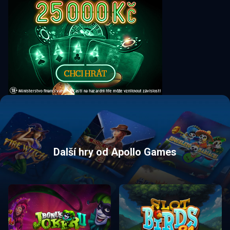
Další hry od Apollo Games