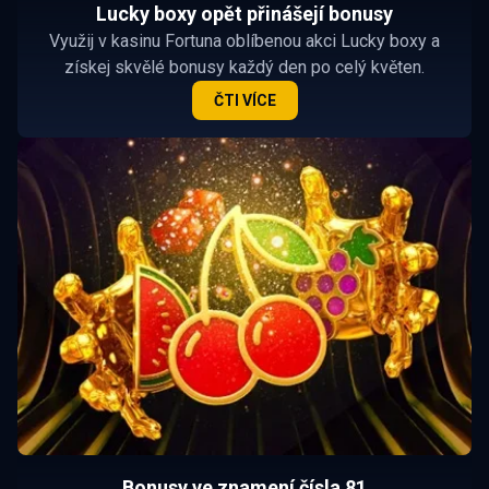
Lucky boxy opět přinášejí bonusy
Využij v kasinu Fortuna oblíbenou akci Lucky boxy a
získej skvělé bonusy každý den po celý květen.
ČTI VÍCE
Bonusy ve znamení čísla 81