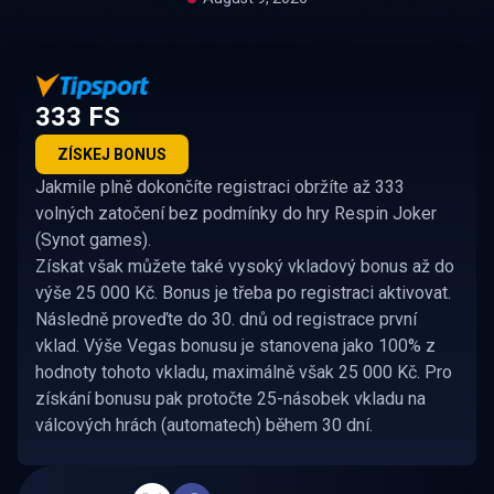
333 FS
ZÍSKEJ BONUS
Jakmile plně dokončíte registraci obržíte až 333
volných zatočení bez podmínky do hry Respin Joker
(Synot games).
Získat však můžete také vysoký vkladový bonus až do
výše 25 000 Kč. Bonus je třeba po registraci aktivovat.
Následně proveďte do 30. dnů od registrace první
vklad. Výše Vegas bonusu je stanovena jako 100% z
hodnoty tohoto vkladu, maximálně však 25 000 Kč. Pro
získání bonusu pak protočte 25-násobek vkladu na
válcových hrách (automatech) během 30 dní.