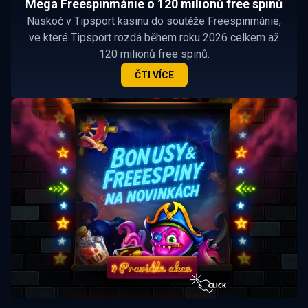
Mega Freespinmánie o 120 milionů free spinů
Naskoč v Tipsport kasinu do soutěže Freespinmánie,
ve které Tipsport rozdá během roku 2026 celkem až
120 milionů free spinů.
ČTI VÍCE