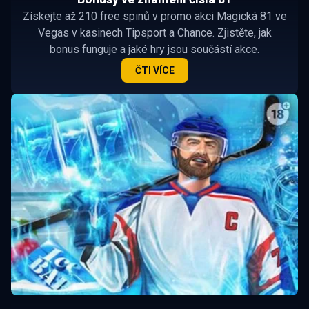
Získejte až 210 free spinů v promo akci Magická 81 ve
Vegas v kasinech Tipsport a Chance. Zjistěte, jak
bonus funguje a jaké hry jsou součástí akce.
ČTI VÍCE