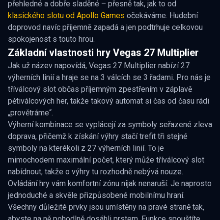
přehledné a dobře sladěné – přesně tak, jak to od
klasického slotu od Apollo Games
očekáváme. Hudební
doprovod navíc příjemně zapadá a jen podtrhuje celkovou
spokojenost s touto hrou.
Základní vlastnosti hry Vegas 27 Multiplier
Jak už název napovídá, Vegas 27 Multiplier nabízí 27
výherních linií a hraje se na 3 válcích se 3 řadami. Pro nás je
tříválcový slot občas příjemným zpestřením v záplavě
pětiválcových her, takže takový automat si čas od času rádi
„provětráme“.
Výherní kombinace se vyplácejí za symboly seřazené zleva
doprava, přičemž k získání výhry stačí trefit tři stejné
symboly na kterékoli z 27 výherních linií. To je
mimochodem maximální počet, který může tříválcový slot
nabídnout, takže o výhry tu rozhodně nebývá nouze.
Ovládání hry vám komfortní zónu nijak nenaruší. Je naprosto
jednoduché a skvěle přizpůsobené mobilnímu hraní.
Všechny důležité prvky jsou umístěny na pravé straně tak,
abyste na ně pohodlně dosáhli prstem. Funkce spouštíte