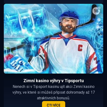
Zimní kasino výhry v Tipsportu
Nenech si v Tipsport kasinu ujít akci Zimní kasino
výhry, ve které si můžeš připsat dohromady až 17
atraktivních bonusů.
ČTI VÍCE