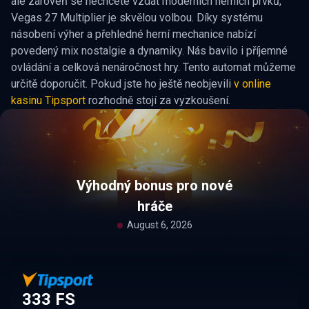
ale zároveň se nechcete vzdát moderních herních prvků,
Vegas 27 Multiplier je skvělou volbou. Díky systému
násobení výher a přehledné herní mechanice nabízí
povedený mix nostalgie a dynamiky. Nás bavilo i příjemné
ovládání a celková nenáročnost hry. Tento automat můžeme
určitě doporučit. Pokud jste ho ještě neobjevili
v online
kasinu Tipsport
rozhodně stojí za vyzkoušení.
Výhodný bonus pro nové
hráče
August 6, 2026
333 FS