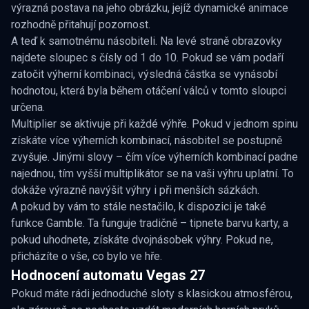
výrazná postava na jeho obrázku, jejíž dynamické animace
rozhodně přitahují pozornost.
A teď k samotnému násobiteli. Na levé straně obrazovky
najdete sloupec s čísly od 1 do 10. Pokud se vám podaří
zatočit výherní kombinaci, výsledná částka se vynásobí
hodnotou, která byla během otáčení válců v tomto sloupci
určena.
Multiplier se aktivuje při každé výhře. Pokud v jednom spinu
získáte více výherních kombinací, násobitel se postupně
zvyšuje. Jinými slovy – čím více výherních kombinací padne
najednou, tím vyšší multiplikátor se na vaši výhru uplatní. To
dokáže výrazně navýšit výhry i při menších sázkách.
A pokud by vám to stále nestačilo, k dispozici je také
funkce Gamble. Ta funguje tradičně – tipnete barvu karty, a
pokud uhodnete, získáte dvojnásobek výhry. Pokud ne,
přicházíte o vše, co bylo ve hře.
Hodnocení automatu Vegas 27
Pokud máte rádi jednoduché sloty s klasickou atmosférou,