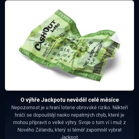
O výhře Jackpotu nevěděl celé měsíce
Nepozornost je u hraní loterie obrovské riziko. Někteří
hráči se dopouštějí naoko nepatrných chyb, které je
mohou připravit o velké výhry. Svoje o tom ví i muž z
Nového Zélandu, který si téměř zapomněl vybrat
Jackpot.