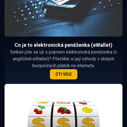
Co je to elektronická peněženka (eWallet)
Setkali jste se už s pojmem elektronická peněženka (v
angličtině eWallet)? Přečtěte si její výhody v oblasti
bezpečných plateb na internetu.
ČTI VÍCE