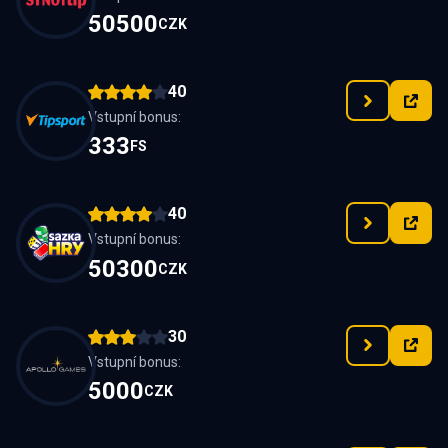
50500
CZK
40
Vstupní bonus:
333
FS
40
Vstupní bonus:
50300
CZK
30
Vstupní bonus:
5000
CZK