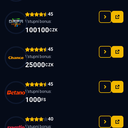
45
Vstupní bonus:
100100
CZK
45
Vstupní bonus:
25000
CZK
45
Vstupní bonus:
1000
FS
40
Vstupní bonus: