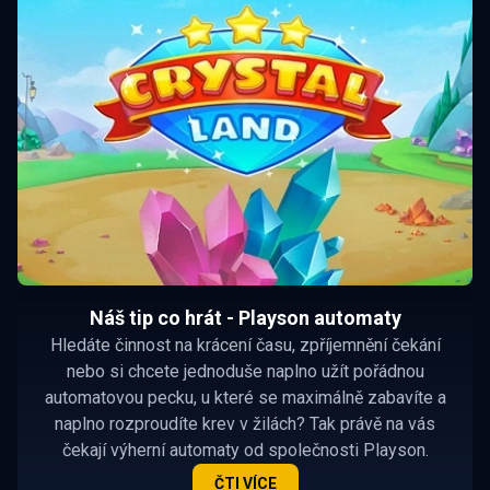
Náš tip co hrát - Playson automaty
Hledáte činnost na krácení času, zpříjemnění čekání
nebo si chcete jednoduše naplno užít pořádnou
automatovou pecku, u které se maximálně zabavíte a
naplno rozproudíte krev v žilách? Tak právě na vás
čekají výherní automaty od společnosti Playson.
ČTI VÍCE