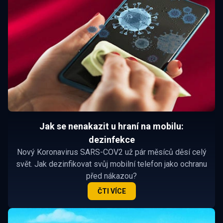
Jak se nenakazit u hraní na mobilu:
dezinfekce
Nový Koronavirus SARS-COV2 už pár měsíců děsí celý
svět. Jak dezinfikovat svůj mobilní telefon jako ochranu
před nákazou?
ČTI VÍCE