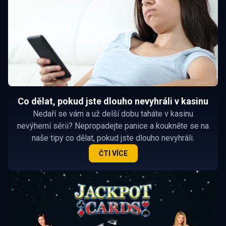
Co dělat, pokud jste dlouho nevyhráli v kasinu
Nedaří se vám a už delší dobu taháte v kasinu
nevýherní sérii? Nepropadejte panice a koukněte se na
naše tipy co dělat, pokud jste dlouho nevyhráli.
ČTI VÍCE