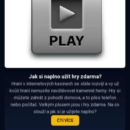
Jak si naplno užít hry zdarma?
Hraní v internetových kasinech se stále rozvíjí a vy už
kvůli hraní nemusíte navštěvovat kamenné herny. Hry si
můžete zahrát z pohodlí domova, a to přes telefon
nebo počítač. Velkým plusem jsou i hry zdarma. Na co
slouží a jak si je užijete naplno?
ČTI VÍCE