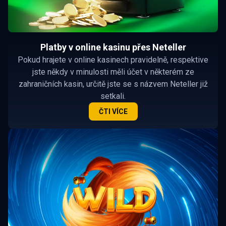
Platby v online kasinu přes Neteller
Pokud hrajete v online kasinech pravidelně, respektive
jste někdy v minulosti měli účet v některém ze
zahraničních kasin, určitě jste se s názvem Neteller již
setkali.
ČTI VÍCE