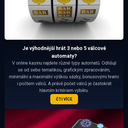
Je výhodnější hrát 3 nebo 5 válcové
automaty?
V online kasinu najdete různé typy automatů. Odlišují
se od sebe tematikou, grafickým zpracováním,
minimální a maximální výškou sázky, bonusovými hrami
i počtem válců. A právě počet válců je častokrát
hlavním kritériem výběru.
ČTI VÍCE