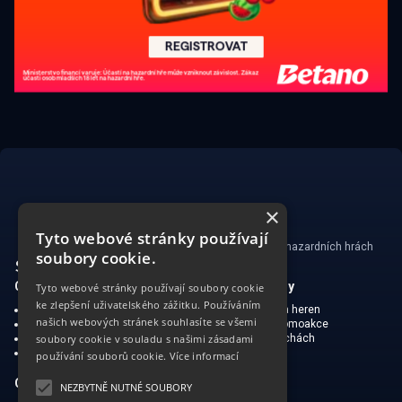
×
Tyto webové stránky používají
Ministerstvo financí varuje: Účastí na hazardních hrách
soubory cookie.
může vzniknout závislost!
CasinoSearch
Kasina a herny
Tyto webové stránky používají soubory cookie
ke zlepšení uživatelského zážitku. Používáním
O nás
Mapa kasin a heren
našich webových stránek souhlasíte se všemi
Zodpovědné hraní
Bonusy a promoakce
soubory cookie v souladu s našimi zásadami
Ochrana soukromí
O hraní v Čechách
Omezená zodpovědnost
používání souborů cookie.
Více informací
Online kasina
Kasinové hry
NEZBYTNĚ NUTNÉ SOUBORY