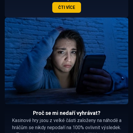
ČTI VÍCE
Proč se mi nedaří vyhrávat?
Kasinové hry jsou z velké části založeny na náhodě a
hráčům se nikdy nepodaří na 100% ovlivnit výsledek.